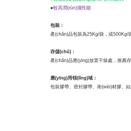
●
較高潤(rùn)濕性能
包裝：
產(chǎn)品包裝為25Kg/袋，或500Kg
存儲(chǔ)：
產(chǎn)品應(yīng)放置干燥處，推薦存
應(yīng)用領(lǐng)域：
包裝膠帶、密封膠帶、衛(wèi)材膠、結(