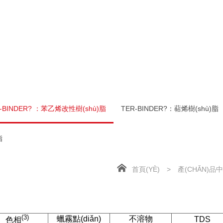
Y-BINDER? ：苯乙烯改性樹(shù)脂
TER-BINDER?：萜烯樹(shù)脂
脂
首頁(YÈ)
>
產(CHǍN)品
(3)
蠟霧點(diǎn)
不溶物
TDS
色相