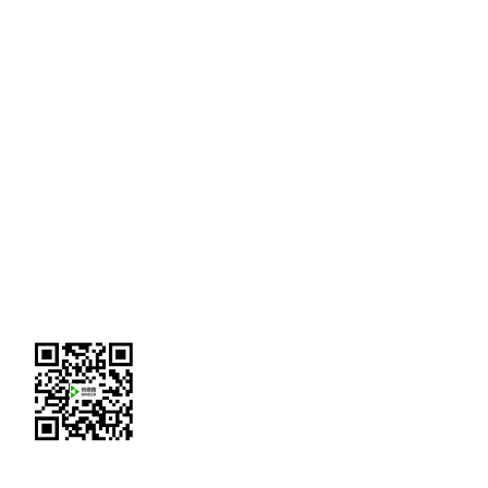
企業(yè)郵箱:
yy.han@binder.net.cn
網(wǎng)站二維碼